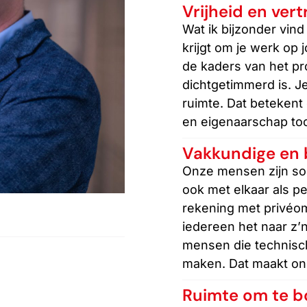
Vrijheid en ver
Wat ik bijzonder vind 
krijgt om je werk op 
de kaders van het pro
dichtgetimmerd is. Je
ruimte. Dat betekent
en eigenaarschap too
Vakkundige en 
Onze mensen zijn soc
ook met elkaar als p
rekening met privéom
iedereen het naar z’n
mensen die technisch
maken. Dat maakt on
Ruimte om te 