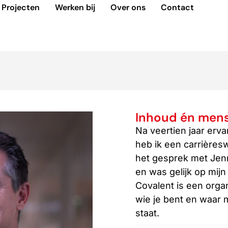
Projecten
Werken bij
Over ons
Contact
Inhoud én mens
Na veertien jaar erva
heb ik een carrières
het gesprek met Jenn
en was gelijk op mij
Covalent is een orga
wie je bent en waar 
staat.