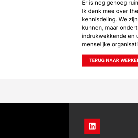
Er is nog genoeg rui
Ik denk mee over th
kennisdeling. We zij
kunnen, maar ondert
indrukwekkende en u
menselijke organisatie
TERUG NAAR WERKEN